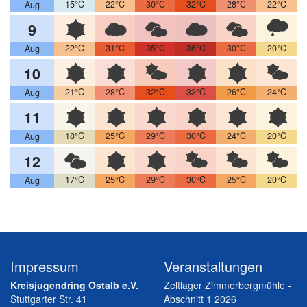
15°C
22°C
30°C
32°C
28°C
22°C
Aug
9
22°C
31°C
35°C
36°C
30°C
20°C
Aug
10
21°C
28°C
32°C
33°C
26°C
24°C
Aug
11
18°C
25°C
29°C
30°C
24°C
20°C
Aug
12
17°C
25°C
29°C
30°C
25°C
20°C
Aug
Impressum
Veranstaltungen
Kreisjugendring Ostalb e.V.
Zeltlager Zimmerbergmühle -
Stuttgarter Str. 41
Abschnitt 1 2026